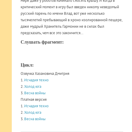
мире даже у роботов начинало сносить крышу. И когда в
критический момент в игру был введен никому неведомый
русский парень по имени Влад, вот уже несколько
тысячелетий пребывающий в хроно изолированной пещере,
даже мудрый Хранитель Гармонии не в силах был
предсказать, чем все это закончится…
Слушать фрагмент:
Цикл:
Озвучка Хазановича Дмитрия
1.
Исчадия техно
2.
Холод юга
3.
Весна войны
Платная версия
1.
Исчадия техно
2.
Холод юга
3.
Весна войны