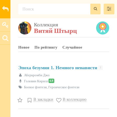
Коллекция
Витяй Штырц
Новое
По рейтингу
Случайное
Эпоха безумия 1. Немного ненависти
?
Аберкромби Джо
4.9
Головин Кирилл
Боевое фэнтези, Героическое фэнтези
В закладки
В коллекцию