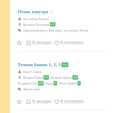
Огонь изнутри
?
Кастанеда Карлос
4.3
Броцкая Леонтина
Паранормальное, Мистика, Эзотерика, Магия
В закладки
В коллекцию
Темная башня 1, 2, 3
4.4
Кинг Стивен
4.3
4.8
Волков Роман
,
Волкова Ирина
,
4.6
5
5
Булдаков Олег
,
Digig
,
White Rabbit
Фантастика
В закладки
В коллекцию