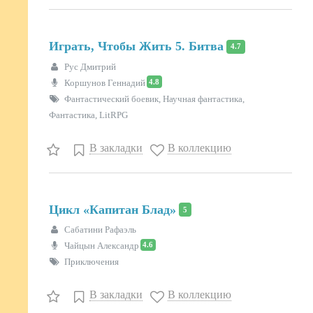
Играть, Чтобы Жить 5. Битва
4.7
Рус Дмитрий
4.8
Коршунов Геннадий
Фантастический боевик, Научная фантастика,
Фантастика, LitRPG
В закладки
В коллекцию
Цикл «Капитан Блад»
5
Сабатини Рафаэль
4.6
Чайцын Александр
Приключения
В закладки
В коллекцию