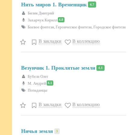
Нить миров 1. Временщик
4.7
Билик Дмитрий
4.8
Захарчук Кирилл
Боевое фэнтези, Героическое фэнтези, Городское фэнтези
В закладки
В коллекцию
Везунчик 1. Проклятые земли
4.1
Бубела Олег
4.1
М. Андрей
Попаданцы
В закладки
В коллекцию
Ничья земля
3