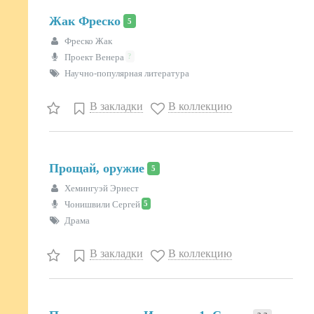
Жак Фреско
5
Фреско Жак
?
Проект Венера
Научно-популярная литература
В закладки
В коллекцию
Прощай, оружие
5
Хемингуэй Эрнест
5
Чонишвили Сергей
Драма
В закладки
В коллекцию