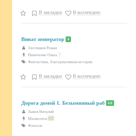
В закладки
В коллекцию
Виват император
4
Злотников Роман
?
Паниченко Ольга
Фантастика, Альтернативная история
В закладки
В коллекцию
Дорога домой 1. Безымянный раб
4.6
Зыков Виталий
3.2
Милисента
Фэнтези