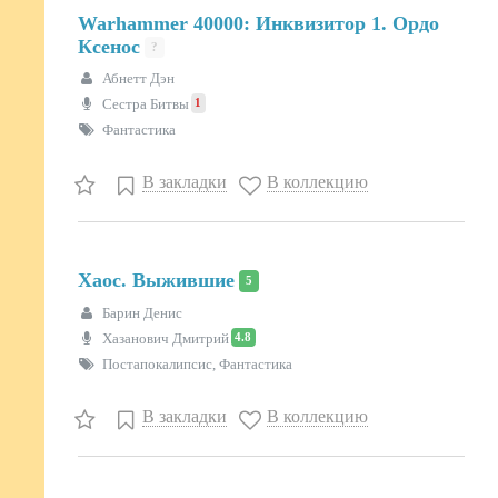
Warhammer 40000: Инквизитор 1. Ордо
Ксенос
?
Абнетт Дэн
1
Сестра Битвы
Фантастика
В закладки
В коллекцию
Хаос. Выжившие
5
Барин Денис
4.8
Хазанович Дмитрий
Постапокалипсис, Фантастика
В закладки
В коллекцию