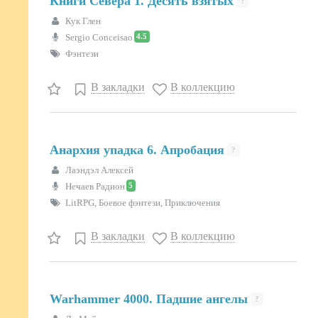
Книги Севера 1. Десять взятых
?
Кук Глен
4.5
Sergio Conceisao
Фэнтези
В закладки
В коллекцию
Анархия упадка 6. Апробация
?
Лаэндэл Алексей
5
Нечаев Радион
LitRPG, Боевое фэнтези, Приключения
В закладки
В коллекцию
Warhammer 4000. Падшие ангелы
?