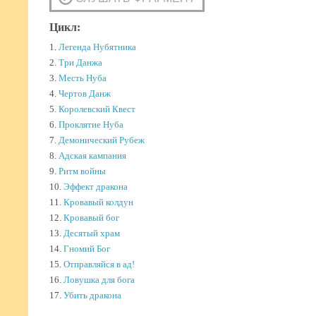
Цикл:
1.
Легенда Нубятника
2.
Три Данжа
3.
Месть Нуба
4.
Чертов Данж
5.
Королевский Квест
6.
Проклятие Нуба
7.
Демонический Рубеж
8.
Адская кампания
9.
Ритм войны
10.
Эффект дракона
11.
Кровавый колдун
12.
Кровавый бог
13.
Десятый храм
14.
Гномий Бог
15.
Отправляйся в ад!
16.
Ловушка для бога
17.
Убить дракона