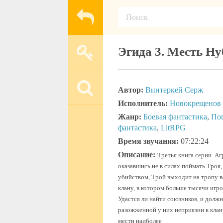
Эгида 3. Месть Ну
Автор:
Винтеркей Серж
Исполнитель:
Новокрещенов
Жанр:
Боевая фантастика
,
По
фантастика
,
LitRPG
Время звучания:
07:22:24
Описание:
Третья книга серии. Аг
оказавшись не в силах поймать Троя
убийством, Трой выходит на тропу в
клану, в котором больше тысячи игр
Удастся ли найти союзников, и долж
разожженной у них неприязни к кла
мести наиболее