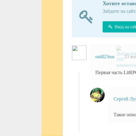
Хотите оста
Зайдите на сайт
Вход на са
onill23rus
23 ян
Первая часть LitRPG
Сергей Лу
Такое опи