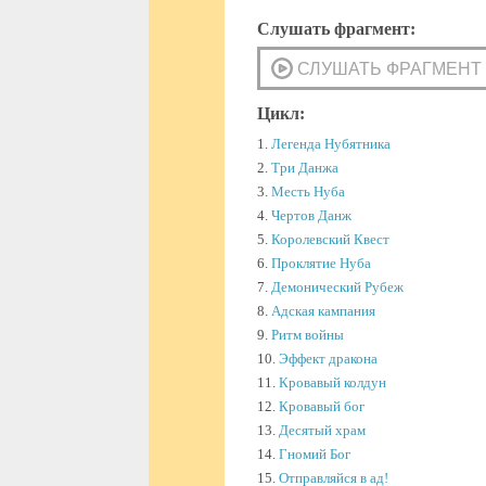
Слушать фрагмент:
Цикл:
1.
Легенда Нубятника
2.
Три Данжа
3.
Месть Нуба
4.
Чертов Данж
5.
Королевский Квест
6.
Проклятие Нуба
7.
Демонический Рубеж
8.
Адская кампания
9.
Ритм войны
10.
Эффект дракона
11.
Кровавый колдун
12.
Кровавый бог
13.
Десятый храм
14.
Гномий Бог
15.
Отправляйся в ад!