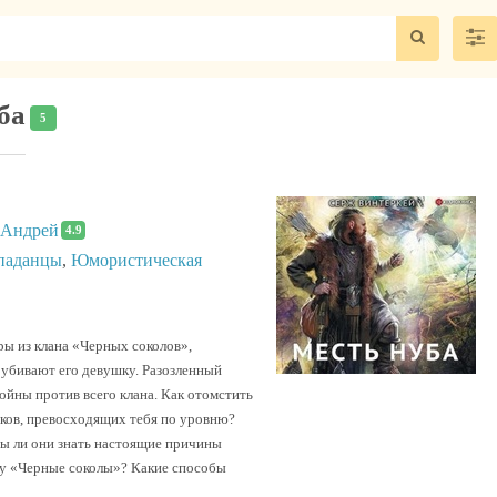
ба
5
 Андрей
4.9
паданцы
,
Юмористическая
ры из клана «Черных соколов»,
, убивают его девушку. Разозленный
ойны против всего клана. Как отомстить
оков, превосходящих тебя по уровню?
ны ли они знать настоящие причины
ну «Черные соколы»? Какие способы