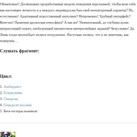
Обязательно! Досконально проработанные модели поведения персонажей, чтобы вели себя
как настоящие личности и у каждого индивидуума был свой неповторимый характер? Ну,
естественно! Адаптивный искусственный интеллект? Непременно! Удобный интерфейс?
Конечно! Приятная дружеская атмосфера? А как же! Увлекательный, до глубины души
интригующий сюжет, изобилующий множеством интереснейших заданий? Безусловно! Да.
Лишь тогда произойдет полное погружение. Настолько полное, что и не заметишь, как
поверишь…
Слушать фрагмент:
Цикл:
1.
Алебардист
2.
Головоломка
3.
Синергия
4.
Семьдесят восьмая
5. Бета-тестеры поневоле