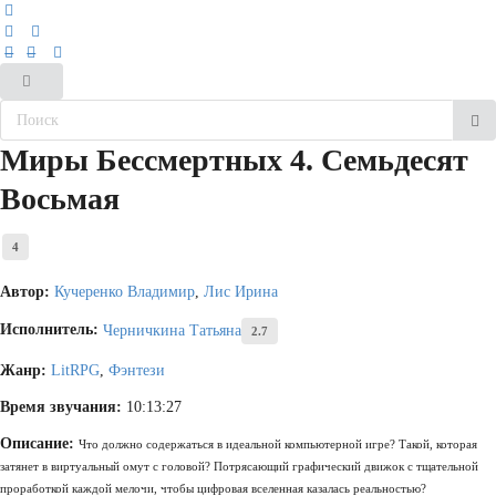
Миры Бессмертных 4. Семьдесят
Восьмая
4
Автор:
Кучеренко Владимир
,
Лис Ирина
Исполнитель:
Черничкина Татьяна
2.7
Жанр:
LitRPG
,
Фэнтези
Время звучания:
10:13:27
Описание:
Что должно содержаться в идеальной компьютерной игре? Такой, которая
затянет в виртуальный омут с головой? Потрясающий графический движок с тщательной
проработкой каждой мелочи, чтобы цифровая вселенная казалась реальностью?