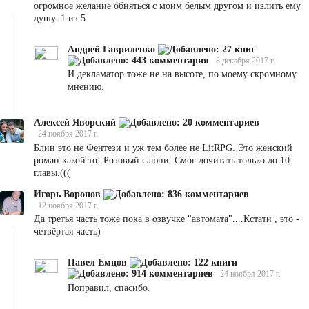
огромное желание обняться с моим белым другом и излить ему
душу. 1 из 5.
Андрей Гавриленко
8 декабря 2017 г.
И декламатор тоже не на высоте, по моему скромному
мнению.
Алексей Яворский
24 ноября 2017 г.
Блин это не Фентези и уж тем более не LitRPG. Это женский
роман какой то! Розовый слюни. Смог дочитать только до 10
главы.(((
Игорь Воронов
12 ноября 2017 г.
Да третья часть тоже пока в озвучке "автомата"....Кстати , это -
четвёртая часть)
Павел Емцов
24 ноября 2017 г.
Поправил, спасибо.