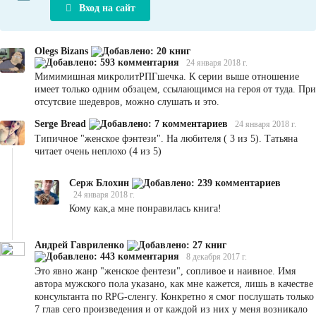
Вход на сайт
Olegs Bizans
24 января 2018 г.
Мимимишная микролитРПГшечка. К серии выше отношение
имеет только одним обзацем, ссылающимся на героя от туда. При
отсутсвие шедевров, можно слушать и это.
Serge Bread
24 января 2018 г.
Типичное "женское фэнтези". На любителя ( 3 из 5). Татьяна
читает очень неплохо (4 из 5)
Серж Блохин
24 января 2018 г.
Кому как,а мне понравилась книга!
Андрей Гавриленко
8 декабря 2017 г.
Это явно жанр "женское фентези", сопливое и наивное. Имя
автора мужского пола указано, как мне кажется, лишь в качестве
консультанта по RPG-сленгу. Конкретно я смог послушать только
7 глав сего произведения и от каждой из них у меня возникало