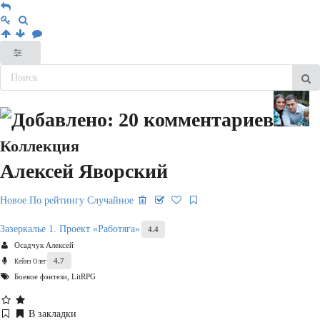
Коллекция
Алексей Яворский
Новое
По рейтингу
Случайное
Зазеркалье 1. Проект «Работяга»
4.4
Осадчук Алексей
4.7
Кейнз Олег
Боевое фэнтези, LitRPG
В закладки