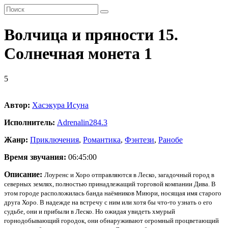
Волчица и пряности 15.
Солнечная монета 1
5
Автор:
Хасэкура Исуна
Исполнитель:
Adrenalin28
4.3
Жанр:
Приключения
,
Романтика
,
Фэнтези
,
Ранобе
Время звучания:
06:45:00
Описание:
Лоуренс и Хоро отправляются в Леско, загадочный город в
северных землях, полностью принадлежащий торговой компании Дива. В
этом городе расположилась банда наёмников Миюри, носящая имя старого
друга Хоро. В надежде на встречу с ним или хотя бы что-то узнать о его
судьбе, они и прибыли в Леско. Но ожидая увидеть хмурый
горнодобывающий городок, они обнаруживают огромный процветающий