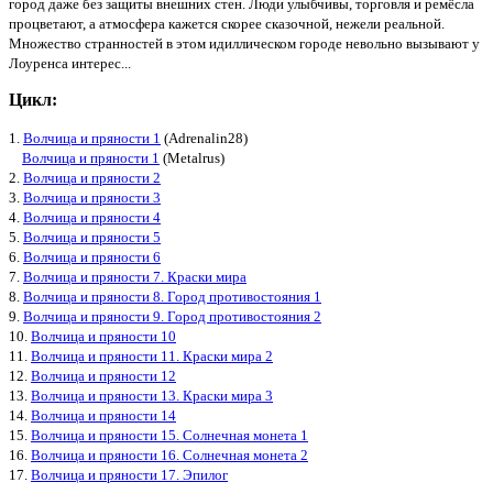
город даже без защиты внешних стен. Люди улыбчивы, торговля и ремёсла
процветают, а атмосфера кажется скорее сказочной, нежели реальной.
Множество странностей в этом идиллическом городе невольно вызывают у
Лоуренса интерес...
Цикл:
1.
Волчица и пряности 1
(Adrenalin28)
Волчица и пряности 1
(Metalrus)
2.
Волчица и пряности 2
3.
Волчица и пряности 3
4.
Волчица и пряности 4
5.
Волчица и пряности 5
6.
Волчица и пряности 6
7.
Волчица и пряности 7. Краски мира
8.
Волчица и пряности 8. Город противостояния 1
9.
Волчица и пряности 9. Город противостояния 2
10.
Волчица и пряности 10
11.
Волчица и пряности 11. Краски мира 2
12.
Волчица и пряности 12
13.
Волчица и пряности 13. Краски мира 3
14.
Волчица и пряности 14
15.
Волчица и пряности 15. Солнечная монета 1
16.
Волчица и пряности 16. Солнечная монета 2
17.
Волчица и пряности 17. Эпилог