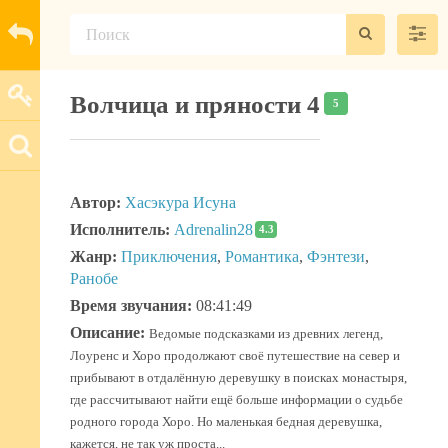
Волчица и пряности 4
5
Автор:
Хасэкура Исуна
Исполнитель:
Adrenalin28
4.3
Жанр:
Приключения
,
Романтика
,
Фэнтези
,
Ранобе
Время звучания:
08:41:49
Описание:
Ведомые подсказками из древних легенд,
Лоуренс и Хоро продолжают своё путешествие на север и
прибывают в отдалённую деревушку в поисках монастыря,
где рассчитывают найти ещё больше информации о судьбе
родного города Хоро. Но маленькая бедная деревушка,
кажется, не так уж проста...