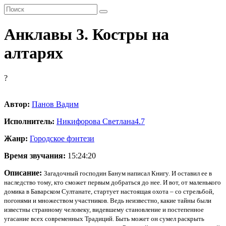
Анклавы 3. Костры на
алтарях
?
Автор:
Панов Вадим
Исполнитель:
Никифорова Светлана
4.7
Жанр:
Городское фэнтези
Время звучания:
15:24:20
Описание:
Загадочный господин Банум написал Книгу. И оставил ее в
наследство тому, кто сможет первым добраться до нее. И вот, от маленького
домика в Баварском Султанате, стартует настоящая охота – со стрельбой,
погонями и множеством участников. Ведь неизвестно, какие тайны были
известны странному человеку, видевшему становление и постепенное
угасание всех современных Традиций. Быть может он сумел раскрыть