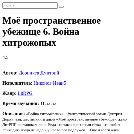
Моё пространственное
убежище 6. Война
хитрожопых
4.5
Автор:
Дорничев Дмитрий
Исполнитель:
Никонов Иван
5
Жанр:
LitRPG
Время звучания:
11:52:52
Описание:
«Война хитрожопых» – фантастический роман Дмитрия
Дорничева, шестая книга цикла «Моё пространственное убежище», жанр
ЛитРПГ, постапокалипсис. Беда это такая противная тётка, что любит
приходить когда не надо и у неё много подружек… Ещё и враги один