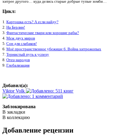
хитрее другого… куда делись старые добрые тупые зомби…
Цикл:
1.
Картошка есть? А если найду?
2.
На Берлин!
3.
Фантастические твари или хорошие рабы?
4.
Меж двух миров
5.
Сон для слабаков!
6.
Моё пространственное убежище 6. Война хитрожопых
7.
Тернистый путь к успеху
8.
Отец народов
9.
Глобализация
Добавил(а):
Viktor Volk
Заблокирована
В закладки
В коллекцию
Добавление рецензии