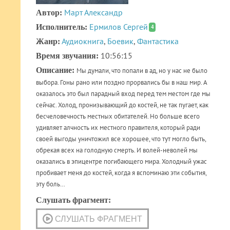
Март Александр
Автор:
Ермилов Сергей
Исполнитель:
4
Аудиокнига
,
Боевик
,
Фантастика
Жанр:
10:56:15
Время звучания:
Описание:
Мы думали, что попали в ад, но у нас не было
выбора. Гоны рано или поздно прорвались бы в наш мир. А
оказалось это был парадный вход перед тем местом где мы
сейчас. Холод, пронизывающий до костей, не так пугает, как
бесчеловечность местных обитателей. Но больше всего
удивляет алчность их местного правителя, который ради
своей выгоды уничтожил все хорошее, что тут могло быть,
обрекая всех на голодную смерть. И волей-неволей мы
оказались в эпицентре погибающего мира. Холодный ужас
пробивает меня до костей, когда я вспоминаю эти события,
эту боль…
Слушать фрагмент: