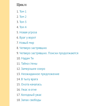
Цикл:
1.
Том 1
2.
Том 2
3.
Том 3
4.
Том 4
5.
Новая угроза
6.
Враг у ворот
7.
Новый мир
8.
Четверо застрявших
9.
Четверо застрявших. Поиски продолжаются
10.
Мадам Ти
11.
Тайна стены
12.
Замерзшее озеро
13.
Неожиданное предложение
14.
В тылу врага
15.
Охота началась
16.
Ужас в огне
17.
Холодный ужас
18.
Запах свободы