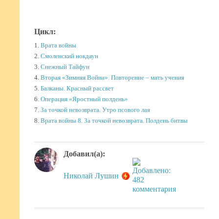
Цикл:
1.
Врата войны
2.
Смоленский нокдаун
3.
Снежный Тайфун
4.
Вторая «Зимняя Война». Повторение – мать учения
5.
Балканы. Красный рассвет
6.
Операция «Яростный полдень»
7.
За точкой невозврата. Утро псового лая
8.
Врата войны 8. За точкой невозврата. Полдень битвы
Добавил(а):
Николай Лушин