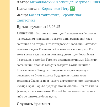
Автор:
Михайловский Александр; Маркова Юлия
Исполнитель:
Коршунков Петр
4.5
Жанр:
Боевая фантастика
,
Героическая
фантастика
Время звучания:
13:26:45
Описание:
В сорок втором году Гитлеровская Германия
на последнем издыхании, остался один решающий удар
союзников по второй антигитлеровской коалиции. Осталось
немного – и для Третьего Рейха кончится все и сразу. И в
тоже время в две тысячи девятнадцатом году Российская
Федерация, разрубая Гордиев узел неисполнимых Минских
соглашений, прошла точку невозврата в отношениях с
Коллективным Западом. Теперь на предшествующую
редакцию не будет похоже будущее не только мира
товарища Сталина, но и нашего альтернативного настоящего
из мира Врат. Борьба будет долгой и упорной – не только на
фронте, но и в экономике. Из этой битвы можно вернуться
либо со щитом, либо на щите.
Слушать фрагмент: