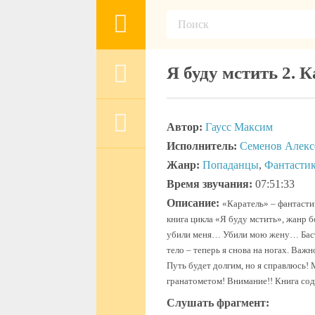
Я буду мстить 2. 
Автор:
Гаусс Максим
Исполнитель:
Семенов Алекс
Жанр:
Попаданцы
,
Фантасти
Время звучания:
07:51:33
Описание:
«Каратель» – фантасти
книга цикла «Я буду мстить», жанр 
убили меня… Убили мою жену… Басти
тело – теперь я снова на ногах. Важ
Путь будет долгим, но я справлюсь! 
гранатометом! Внимание!! Книга со
Слушать фрагмент: