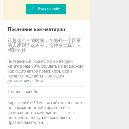
Вход на сайт
Последние комментарии
跨越这么长的时间，在另外一个国家
的人读到了这本书，这种感觉真让人
感到奇妙
интересный сюжет, но во второй
книге воды 90% слушать не возможно.
как будто автор поменялся, одни
расчёты подсчёты, как будто
дипломная работа...
Понял, спасибо.
Здравствуйте! Теперь сайт носит чисто
информационный характер без
возможности скачивания. Так-как
постоянно поступаю жалобы от
правообладателей.