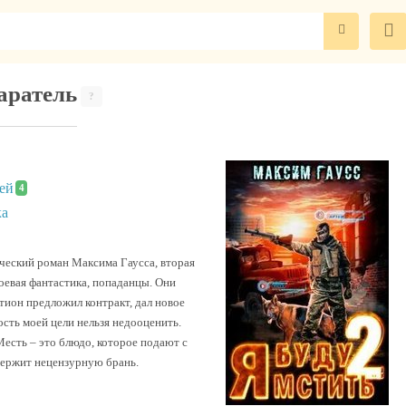
Каратель
?
ей
4
ка
ческий роман Максима Гаусса, вторая
боевая фантастика, попаданцы. Они
он предложил контракт, дал новое
ность моей цели нельзя недооценить.
Месть – это блюдо, которое подают с
держит нецензурную брань.