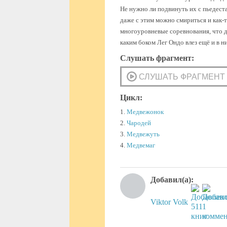
Не нужно ли подвинуть их с пьедеста
даже с этим можно смириться и как-т
многоуровневые соревнования, что 
каким боком Лег Ондо влез ещё и в н
Слушать фрагмент:
Цикл:
1.
Медвежонок
2.
Чародей
3.
Медвежуть
4.
Медвемаг
Добавил(а):
Viktor Volk