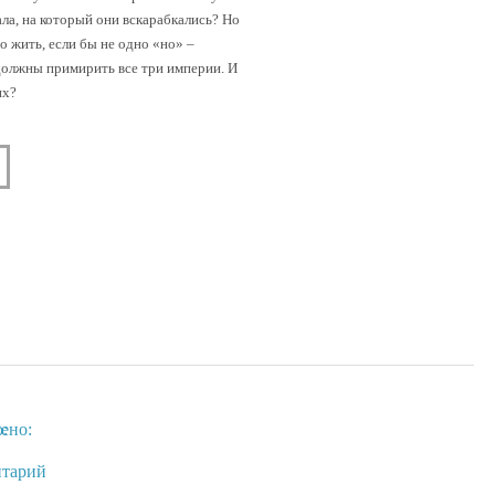
ла, на который они вскарабкались? Но
о жить, если бы не одно «но» –
должны примирить все три империи. И
их?