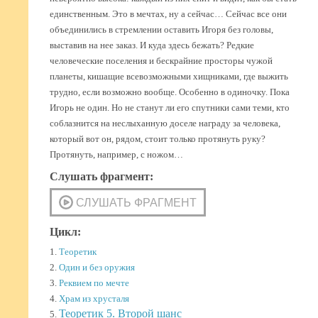
единственным. Это в мечтах, ну а сейчас… Сейчас все они
объединились в стремлении оставить Игоря без головы,
выставив на нее заказ. И куда здесь бежать? Редкие
человеческие поселения и бескрайние просторы чужой
планеты, кишащие всевозможными хищниками, где выжить
трудно, если возможно вообще. Особенно в одиночку. Пока
Игорь не один. Но не станут ли его спутники сами теми, кто
соблазнится на неслыханную доселе награду за человека,
который вот он, рядом, стоит только протянуть руку?
Протянуть, например, с ножом…
Слушать фрагмент:
Цикл:
1.
Теоретик
2.
Один и без оружия
3.
Реквием по мечте
4.
Храм из хрусталя
Теоретик 5. Второй шанс
5.