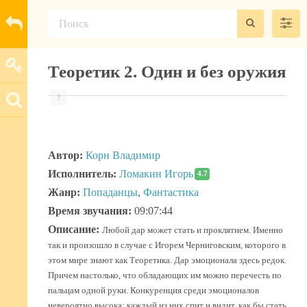
Теоретик 2. Один и без оружия
?
Автор:
Корн Владимир
Исполнитель:
Ломакин Игорь
4.7
Жанр:
Попаданцы
,
Фантастика
Время звучания:
09:07:44
Описание:
Любой дар может стать и проклятием. Именно
так и произошло в случае с Игорем Черниговским, которого в
этом мире знают как Теоретика. Дар эмоционала здесь редок.
Причем настолько, что обладающих им можно перечесть по
пальцам одной руки. Конкуренция среди эмоционалов
невероятно высока: каждый из них спит и видит, как бы стать