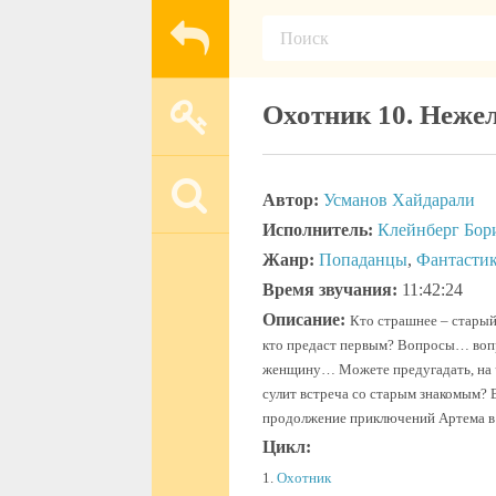
Охотник 10. Неже
Автор:
Усманов Хайдарали
Исполнитель:
Клейнберг Бор
Жанр:
Попаданцы
,
Фантасти
Время звучания:
11:42:24
Описание:
Кто страшнее – старый
кто предаст первым? Вопросы… воп
женщину… Можете предугадать, на ч
сулит встреча со старым знакомым? В
продолжение приключений Артема в
Цикл:
1.
Охотник