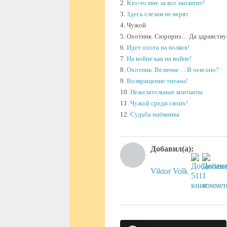
2.
Кто-то мне за все заплатит!
3.
Здесь слезам не верят
4. Чужой
5. Охотник. Сюрприз… Да здравству
6.
Идет охота на волков!
7.
На войне как на войне!
8.
Охотник. Величие… В чем оно?
9.
Возвращение титана!
10.
Нежелательные контакты
11.
Чужой среди своих!
12.
Судьба наёмника
Добавил(а):
Viktor Volk