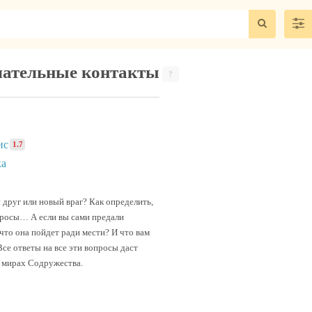
лательные контакты
?
ис
1.7
ка
 друг или новый враг? Как определить,
росы… А если вы сами предали
то она пойдет ради мести? И что вам
се ответы на все эти вопросы даст
 мирах Содружества.