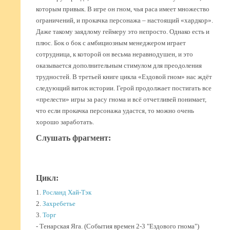
которым привык. В игре он гном, чья раса имеет множество
ограничений, и прокачка персонажа – настоящий «хардкор».
Даже такому заядлому геймеру это непросто. Однако есть и
плюс. Бок о бок с амбициозным менеджером играет
сотрудница, к которой он весьма неравнодушен, и это
оказывается дополнительным стимулом для преодоления
трудностей. В третьей книге цикла «Ездовой гном» нас ждёт
следующий виток истории. Герой продолжает постигать все
«прелести» игры за расу гнома и всё отчетливей понимает,
что если прокачка персонажа удастся, то можно очень
хорошо заработать.
Слушать фрагмент:
Цикл:
1.
Росланд Хай-Тэк
2.
Захребетье
3.
Торг
- Тенарская Яга. (События времен 2-3 "Ездового гнома")