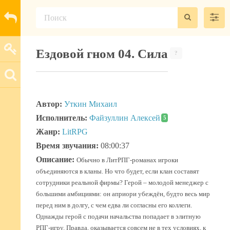
Ездовой гном 04. Сила
?
Автор:
Уткин Михаил
Исполнитель:
Файзуллин Алексей
5
Жанр:
LitRPG
Время звучания:
08:00:37
Описание:
Обычно в ЛитРПГ-романах игроки
объединяются в кланы. Но что будет, если клан составят
сотрудники реальной фирмы? Герой – молодой менеджер с
большими амбициями: он априори убеждён, будто весь мир
перед ним в долгу, с чем едва ли согласны его коллеги.
Однажды герой с подачи начальства попадает в элитную
РПГ-игру. Правда, оказывается совсем не в тех условиях, к