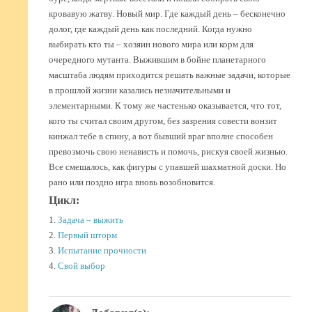
кровавую жатву. Новый мир. Где каждый день – бесконечно
долог, где каждый день как последний. Когда нужно
выбирать кто ты – хозяин нового мира или корм для
очередного мутанта. Выжившим в бойне планетарного
масштаба людям приходится решать важные задачи, которые
в прошлой жизни казались незначительными и
элементарными. К тому же частенько оказывается, что тот,
кого ты считал своим другом, без зазрения совести вонзит
кинжал тебе в спину, а вот бывший враг вполне способен
превозмочь свою ненависть и помочь, рискуя своей жизнью.
Все смешалось, как фигуры с упавшей шахматной доски. Но
рано или поздно игра вновь возобновится.
Цикл:
1.
Задача – выжить
2.
Первый шторм
3.
Испытание прочности
4.
Свой выбор