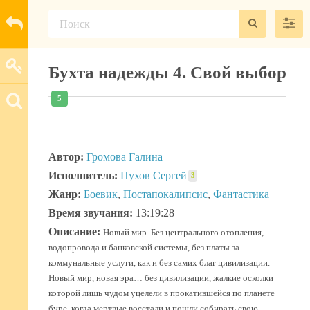
Бухта надежды 4. Свой выбор
5
Автор:
Громова Галина
Исполнитель:
Пухов Сергей
3
Жанр:
Боевик
,
Постапокалипсис
,
Фантастика
Время звучания:
13:19:28
Описание:
Новый мир. Без центрального отопления,
водопровода и банковской системы, без платы за
коммунальные услуги, как и без самих благ цивилизации.
Новый мир, новая эра… без цивилизации, жалкие осколки
которой лишь чудом уцелели в прокатившейся по планете
буре, когда мертвые восстали и пошли собирать свою