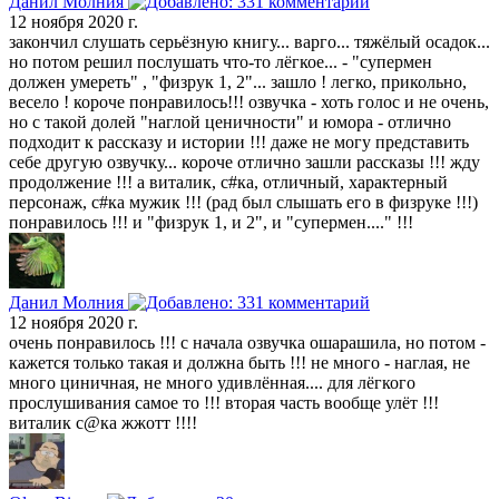
Данил Молния
12 ноября 2020 г.
закончил слушать серьёзную книгу... варго... тяжёлый осадок...
но потом решил послушать что-то лёгкое... - "супермен
должен умереть" , "физрук 1, 2"... зашло ! легко, прикольно,
весело ! короче понравилось!!! озвучка - хоть голос и не очень,
но с такой долей "наглой ценичности" и юмора - отлично
подходит к рассказу и истории !!! даже не могу представить
себе другую озвучку... короче отлично зашли рассказы !!! жду
продолжение !!! а виталик, с#ка, отличный, характерный
персонаж, с#ка мужик !!! (рад был слышать его в физруке !!!)
понравилось !!! и "физрук 1, и 2", и "супермен...." !!!
Данил Молния
12 ноября 2020 г.
очень понравилось !!! с начала озвучка ошарашила, но потом -
кажется только такая и должна быть !!! не много - наглая, не
много циничная, не много удивлённая.... для лёгкого
прослушивания самое то !!! вторая часть вообще улёт !!!
виталик с@ка жжотт !!!!