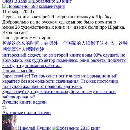
Olegs Bizans
11 ноября 2020 г.
Первая книга в которой Я встретил отсылку к Шрайку.
Добровольно на не русском языке мною было прочитано
менее 20 художественных книг, и 4 из них были про Шрайка.
Вход на сайт
Последние комментарии
跨越这么长的时间，在另外一个国家的人读到了这本书，这种
感觉真让人感到奇妙
интересный сюжет, но во второй книге воды 90% слушать не
возможно. как будто автор поменялся, одни расчёты подсчёты,
как будто дипломная работа...
Понял, спасибо.
Здравствуйте! Теперь сайт носит чисто информационный
характер без возможности скачивания. Так-как постоянно
поступаю жалобы от правообладателей.
Здравствуйте, подскажите пожалуйста почему все книги
заблокированы?
Лучшие книги недели
#1
Активные пользователи
Николай Лушин