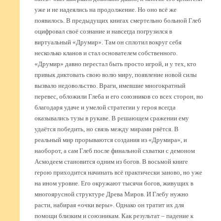
уже и не надеялись на продолжение. Но оно всё же
появилось. В предыдущих книгах смертельно больной Глеб
оцифровал своё сознание и навсегда погрузился в
виртуальный «Друмир». Там он сплотил вокруг себя
несколько кланов и стал основателем собственного.
«Друмир» давно перестал быть просто игрой, и у тех, кто
привык диктовать свою волю миру, появление новой силы
вызвало недовольство. Враги, имевшие многократный
перевес, обложили Глеба и его союзников со всех сторон, но
благодаря удаче и умелой стратегии у героя всегда
оказывались тузы в рукаве. В решающем сражении ему
удаётся победить, но связь между мирами рвётся. В
реальный мир прорываются создания из «Друмира», и
наоборот, а сам Глеб после финальной схватки с демоном
Асмодеем становится одним из богов. В восьмой книге
герою приходится начинать всё практически заново, но уже
на ином уровне. Его окружают тысячи богов, живущих в
многоярусной структуре Древа Миров. И Глебу нужно
расти, набирая «очки веры». Однако он тратит их для
помощи близким и союзникам. Как результат – падение к