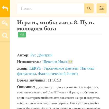
Играть, чтобы жить 8. Путь
молодого бога
4.5
Автор:
Рус Дмитрий
Исполнитель:
Шевелев Иван
3.8
Жанр:
LitRPG
,
Героическое фэнтези
,
Научная
фантастика
,
Фантастический боевик
Время звучания:
11:56:53
Описание:
Дмитрий Рус – российский писатель-фантаст,
сочинитель культовой ЛитРПГ-саги «Играть, чтобы жить»,
один из авторитетнейших авторов своего жанра и создатель
собственного литературного портала. Цикл «Играть, чтобы
жить» был завершён довольно давно, и многие его ценители