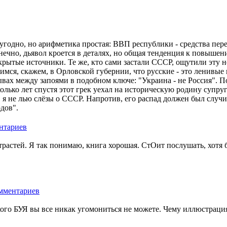
угодно, но арифметика простая: ВВП республики - средства пер
онечно, дьявол кроется в деталях, но общая тенденция к повышен
ткрытые источники. Те же, кто сами застали СССР, ощутили эту 
ся, скажем, в Орловской губернии, что русские - это ленивые п
ывах между запоями в подобном ключе: "Украина - не Россия".
колько лет спустя этот грек уехал на историческую родину супру
е, я не лью слёзы о СССР. Напротив, его распад должен был случ
дов".
трастей. Я так понимаю, книга хорошая. СтОит послушать, хотя б
кого БУЯ вы все никак угомониться не можете. Чему иллюстрация