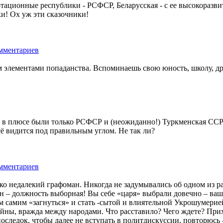
тационные республики - РСФСР, Беларусская - с ее высокоразв
и! Ох уж эти сказочники!
элементами попаданства. Вспоминаешь свою юность, школу, друз
 в плюсе были только РСФСР и (неожиданно!) Туркменская ССР. 
ё видится под правильным углом. Не так ли?
ко недалекий графоман. Никогда не задумывались об одном из р
 – должность выборная! Вы себе «царя» выбрали довечно – ваша в
м самим «загнуться» и стать -сытой и влиятельной Укрошумерией
йны, вражда между народами. Что расставило? Чего ждете? Прихо
апоследок, чтобы далее не вступать в политдискуссии, повторюс