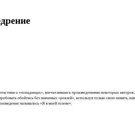
едрение
нтастики о «попаданцах», впечатлившись произведениями некоторых авторов 
робовать обойтись без значимых «роялей», используя только свою память, на
роизведение называлось «Я в моей голове».