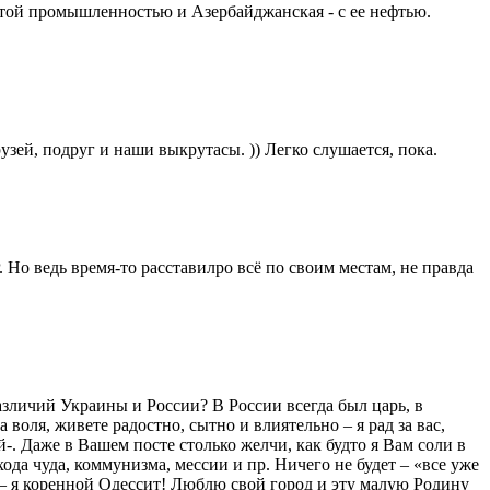
итой промышленностью и Азербайджанская - с ее нефтью.
ей, подруг и наши выкрутасы. )) Легко слушается, пока.
Но ведь время-то расставилро всё по своим местам, не правда
азличий Украины и России? В России всегда был царь, в
оля, живете радостно, сытно и влиятельно – я рад за вас,
-. Даже в Вашем посте столько желчи, как будто я Вам соли в
да чуда, коммунизма, мессии и пр. Ничего не будет – «все уже
ь – я коренной Одессит! Люблю свой город и эту малую Родину