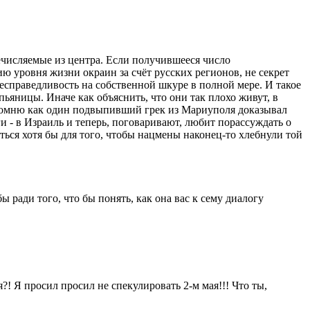
ечисляемые из центра. Если получившееся число
ию уровня жизни окраин за счёт русских регионов, не секрет
несправедливость на собственной шкуре в полной мере. И такое
ьяницы. Иначе как объяснить, что они так плохо живут, в
 Помню как один подвыпивший грек из Мариуполя доказывал
ги - в Израиль и теперь, поговаривают, любит порассуждать о
иться хотя бы для того, чтобы нацмены наконец-то хлебнули той
ы ради того, что бы понять, как она вас к сему диалогу
?! Я просил просил не спекулировать 2-м мая!!! Что ты,