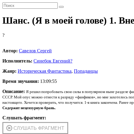
Шанс. (Я в моей голове) 1. Вн
?
Автор:
Савелов Сергей
Исполнитель:
Синебок Евгений
?
Жанр:
Историческая Фантастика
,
Попаданцы
Время звучания:
13:09:55
Описание:
Я решил попробовать свои силы в популярном ныне разделе фа
СССР. Мой опус можно отнести к разряду «фанфиков», но мне захотелось поп
настоящего. Хочется проверить, что получится. 1-я книга закончена. Ранее п
Содержит нецензурную брань.
Слушать фрагмент: