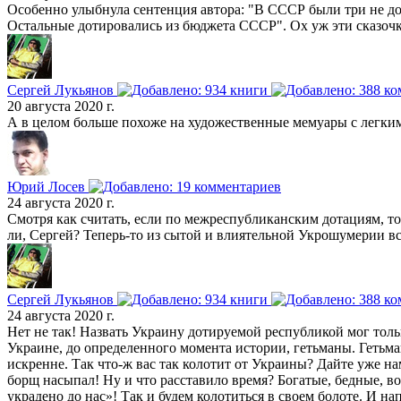
Особенно улыбнула сентенция автора: "В СССР были три не до
Остальные дотировались из бюджета СССР". Ох уж эти сказочк
Сергей Лукьянов
20 августа 2020 г.
А в целом больше похоже на художественные мемуары с легким 
Юрий Лосев
24 августа 2020 г.
Смотря как считать, если по межреспубликанским дотациям, то
ли, Сергей? Теперь-то из сытой и влиятельной Укрошумерии вс
Сергей Лукьянов
24 августа 2020 г.
Нет не так! Назвать Украину дотируемой республикой мог толь
Украине, до определенного момента истории, гетьманы. Гетьман
искренне. Так что-ж вас так колотит от Украины? Дайте уже на
борщ насыпал! Ну и что расставило время? Богатые, бедные, во
украдено до нас»! Так и будем колотиться в своем болоте. И н