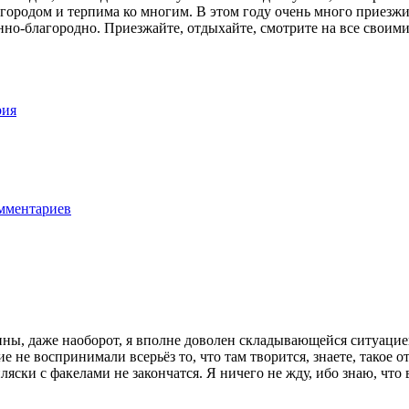
городом и терпима ко многим. В этом году очень много приезжих
нно-благородно. Приезжайте, отдыхайте, смотрите на все своими
аины, даже наоборот, я вполне доволен складывающейся ситуаци
 не воспринимали всерьёз то, что там творится, знаете, такое о
ляски с факелами не закончатся. Я ничего не жду, ибо знаю, что в