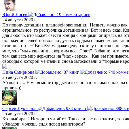
Юрий Лосев
24 августа 2020 г.
По поводу дотаций и плановой экономики. Назвать можно как 
отрицательное, то республика дотационная. Вот и весь сказ. К
для любого, кто может свести концы с концами, опираясь на о
положение вещей позволяло думать гордым нацменам, оказавшим
отличие от нас? Вон Кучма даже целую книгу написал в перер
мне, что "мы - украинцы, кормим весь Союз". Забавно, что нес
том как весь мир держится на "нас - евреях". Как вы понимает
свободы о которой мечтали и снова затосковали о "тюрьме наро
Нина Смирнова
25 августа 2020 г.
Абалдеть.... У меня монитор дымиться почти от такого накала с
привела))
Сергей Лукьянов
25 августа 2020 г.
Кто выбирал? Историю читайте. Так если вас не колотит, то ка
ублюдок, можешь сидя перед монитором?!