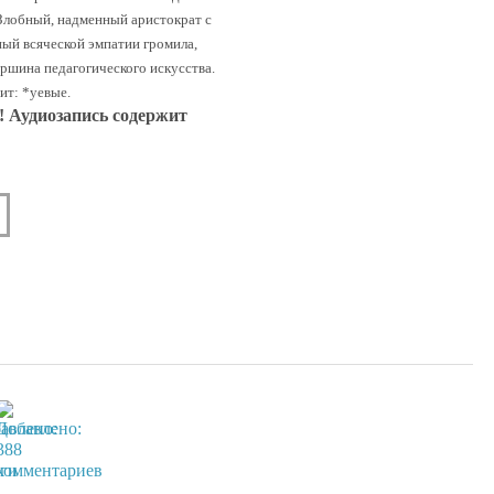
 Злобный, надменный аристократ с
ный всяческой эмпатии громила,
ершина педагогического искусства.
ит: *уевые.
 Аудиозапись содержит