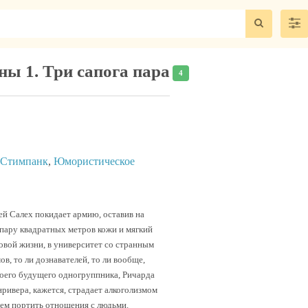
ы 1. Три сапога пара
4
Стимпанк
,
Юмористическое
ей Салех покидает армию, оставив на
 пару квадратных метров кожи и мягкий
новой жизни, в университет со странным
ов, то ли дознавателей, то ли вообще,
воего будущего одногруппника, Ричарда
ривера, кажется, страдает алкоголизмом
ем портить отношения с людьми.