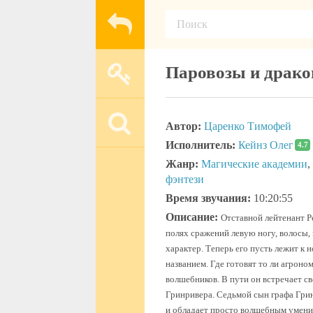
Паровозы и дракон
Автор:
Царенко Тимофей
Исполнитель:
Кейнз Олег
4.7
Жанр:
Магические академии
,
фэнтези
Время звучания:
10:20:55
Описание:
Отставной лейтенант Р
полях сражений левую ногу, волосы,
характер. Теперь его пусть лежит к 
названием. Где готовят то ли агроном
волшебников. В пути он встречает с
Гринривера. Седьмой сын графа Грин
и обладает просто волшебным умени