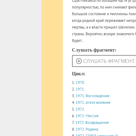
США Михаила по большей части устра
популярностью, по ним снимают филь
большое состояние и миллионы покл
когда родной край переживает непр
мертвы, а к власти пришел Шелепин.
страны. Вероятно, вскоре знакомого
будет…
Слушать фрагмент:
Цикл:
1.
1970
2.
1971
3.
1971. Восхождение
4.
1971. Агент влияния
5.
1972
6.
1972. Миссия
7.
1972. Возвращение
8.
1972. Родина
9.
1972. СОЮЗ нерушимый