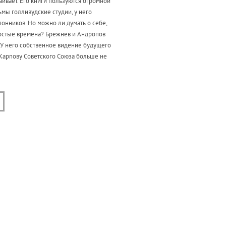
ивает. Его книги пользуются огромной
мы голливудские студии, у него
онников. Но можно ли думать о себе,
остые времена? Брежнев и Андропов
 У него собственное видение будущего
 Карпову Советского Союза больше не