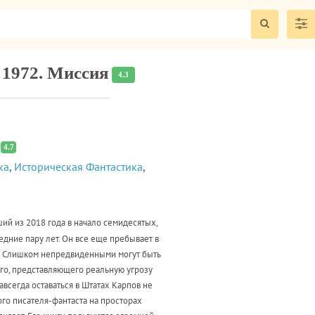
 1972. Миссия
4.3
4.7
ка
,
Историческая Фантастика
,
ий из 2018 года в начало семидесятых,
едние пару лет. Он все еще пребывает в
у. Слишком непредвиденными могут быть
го, представляющего реальную угрозу
авсегда оставаться в Штатах Карпов не
ого писателя-фантаста на просторах