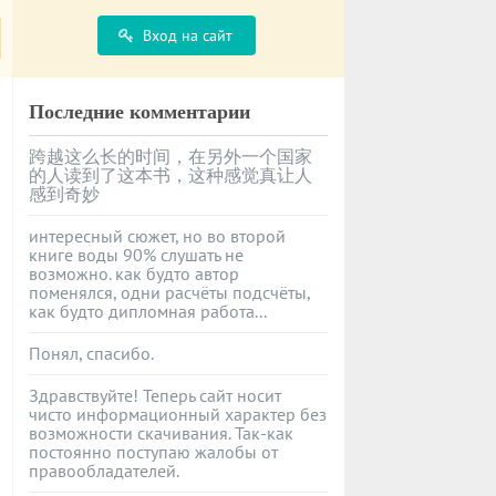
Вход на сайт
Последние комментарии
跨越这么长的时间，在另外一个国家
的人读到了这本书，这种感觉真让人
感到奇妙
интересный сюжет, но во второй
книге воды 90% слушать не
возможно. как будто автор
поменялся, одни расчёты подсчёты,
как будто дипломная работа...
Понял, спасибо.
Здравствуйте! Теперь сайт носит
чисто информационный характер без
возможности скачивания. Так-как
постоянно поступаю жалобы от
правообладателей.