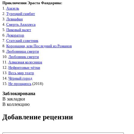
Приключения Эраста Фандорина:
1.
Азазель
2.
Турецкий гамбит
3.
Левиафан
4.
Смерть Ахиллеса
5.
Пиковый валет
6.
Декоратор
7.
Статский советник
8.
Коронация, или Последний из Романов
9.
Любовница смерти
10.
Любовник смерти
11.
Алмазная колесница
12.
Нефритовые чётки
13.
Весь мир театр
14.
Чёрный город
15.
Не прощаюсь
(2018)
Заблокирована
В закладки
В коллекцию
Добавление рецензии