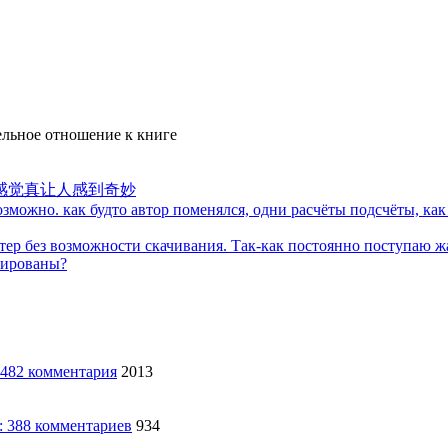
льное отношение к книге
感觉真让人感到奇妙
можно. как будто автор поменялся, одни расчёты подсчёты, как 
тер без возможности скачивания. Так-как постоянно поступаю ж
кированы?
2013
934