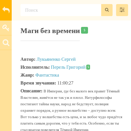
Маги без времени
5
Автор:
Лукьяненко Сергей
Исполнитель:
Перель Григорий
5
Жанр:
Фантастика
Время звучания:
11:00:27
Описание:
В Империи, где без малого век правит Тёмный
Властелин, живётся не так уж и плохо. Натурфилософы
постигают тайны науки, народ не бедствует, полиция
охраняет порядок, а рунное волшебство – доступно всем.
Вот только у волшебства есть цена, и за любое чудо придётся
платить самым дорогим, что у тебя есть. Особенно, если ты
стал врагом повелителя Тёмной Империи.