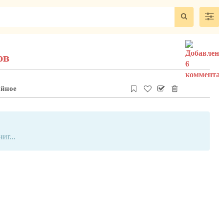
ов
айное
иг...