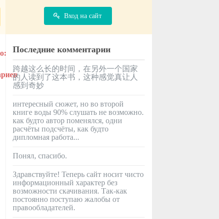
Вход на сайт
Последние комментарии
跨越这么长的时间，在另外一个国家
的人读到了这本书，这种感觉真让人
感到奇妙
интересный сюжет, но во второй
книге воды 90% слушать не возможно.
как будто автор поменялся, одни
расчёты подсчёты, как будто
дипломная работа...
Понял, спасибо.
Здравствуйте! Теперь сайт носит чисто
информационный характер без
возможности скачивания. Так-как
постоянно поступаю жалобы от
правообладателей.