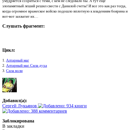
умудряется ссориться с теми, с кем не следовало бы. А тут еще
злопамятный леший решил свести с Данилой счеты! И все это как раз тогда,
когда огромное вражеское войско подошло вплотную к владениям боярина и
вот-вот захватит их…
Слушать фрагмент:
Цикл:
1.
Алтарный маг
2.
Алтарный маг. Сила духа
3.
Сила воли
Добавил(а):
Сергей Лукьянов
Заблокирована
В закладки