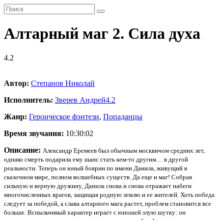
Алтарный маг 2. Сила духа
4.2
Автор:
Степанов Николай
Исполнитель:
Зверев Андрей
4.2
Жанр:
Героическое фэнтези
,
Попаданцы
Время звучания:
10:30:02
Описание:
Александр Еремеев был обычным москвичом средних лет,
однако смерть подарила ему шанс стать кем-то другим… в другой
реальности. Теперь он юный боярин по имени Данила, живущий в
сказочном мире, полном волшебных существ. Да еще и маг! Собрав
сильную и верную дружину, Данила снова и снова отражает набеги
многочисленных врагов, защищая родную землю и ее жителей. Хоть победа
следует за победой, а слава алтарного мага растет, проблем становится все
больше. Вспыльчивый характер играет с юношей злую шутку: он