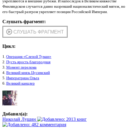
укрепляются и внешние рубежи. И напоследок в Великом княжестве
Финляндском случается давно назревший националистический мятеж, но
его быстрый разгром укрепляет позиции Российской Империи.
Слушать фрагмент:
Цикл:
1.
Операция «Слепой Туман»
2.
Пусть ярость благородная
3.
Момент перелома
4.
Великий князь Цусимский
5.
Императрица Ольга
6.
Великий канцлер
Добавил(а):
Николай Лушин