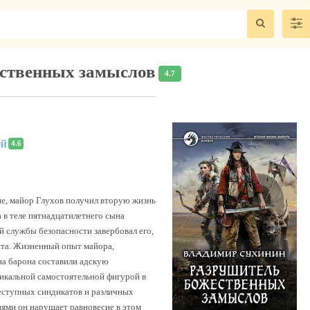
ественных замыслов
4.7
ей
4.6
е, майор Глухов получил вторую жизнь
 в теле пятнадцатилетнего сына
й службы безопасности завербовал его,
та. Жизненный опыт майора,
на барона составили адскую
икальной самостоятельной фигурой в
реступных синдикатов и различных
ями он нарушает равновесие в этом