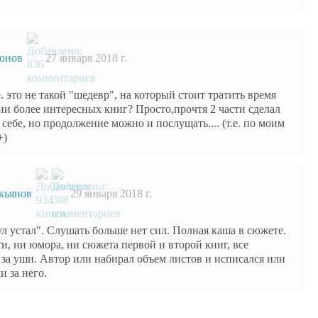
ронов
27 января 2018 г.
е. это не такой "шедевр", на который стоит тратить время
ии более интересных книг? Просто,прочтя 2 части сделал
 себе, но продолжение можно и послущать.... (т.е. по моим
+)
кьянов
29 января 2018 г.
ул устал". Слушать больше нет сил. Полная каша в сюжете.
и, ни юмора, ни сюжета первой и второй книг, все
 за уши. Автор или набирал объем листов и исписался или
 за него.