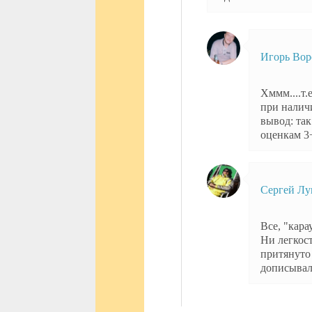
Игорь Во
Хммм....т.
при налич
вывод: так
оценкам 3
Сергей Лу
Все, "кара
Ни легкост
притянуто
дописывали