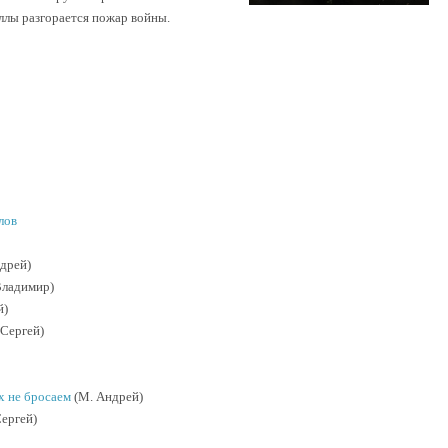
иллы разгорается пожар войны.
лов
дрей)
Владимир)
й)
Сергей)
х не бросаем
(М. Андрей)
ергей)