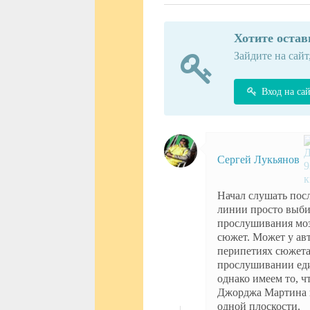
Хотите оста
Зайдите на сайт
Вход на са
Сергей Лукьянов
Начал слушать пос
линии просто выби
прослушивания мозг
сюжет. Может у авт
перипетиях сюжета,
прослушивании еди
однако имеем то, 
Джорджа Мартина в
одной плоскости.