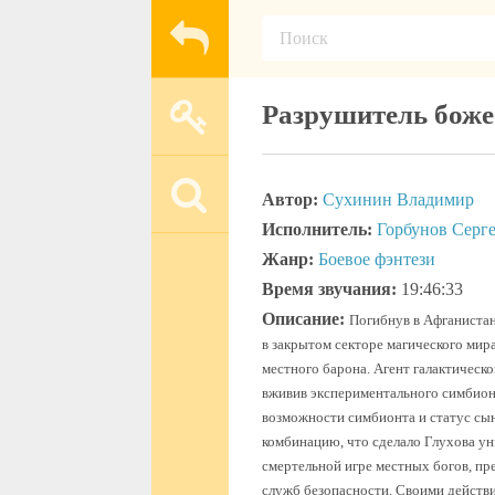
Разрушитель бож
Автор:
Сухинин Владимир
Исполнитель:
Горбунов Серг
Жанр:
Боевое фэнтези
Время звучания:
19:46:33
Описание:
Погибнув в Афганистан
в закрытом секторе магического мира
местного барона. Агент галактическо
вживив экспериментального симбион
возможности симбионта и статус сы
комбинацию, что сделало Глухова ун
смертельной игре местных богов, п
служб безопасности. Своими действи