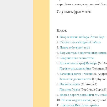
мире. Боги в гневе, а над миром Сив
Слушать фрагмент:
Цикл:
1.
Вторая жизнь майора. Агент Ада
2.
Студент на агентурной работе
3.
Пешка в большой игре
4.
Разрушитель божественных замыс
5.
Скорпион его величества
6.
Его светлость граф Вангора
(М. Ан
Первые сполохи войны
(Голицын 
7.
Заложник долга и чести
(М. Андре
Заложник долга и чести
(Горбунов 
8.
Пасынок удачи
(М. Андрей)
Пасынок Удачи
(Горбунов Сергей)
9.
Долгая дорога домой или Мы свои
10.
Не зная отдыха и сна
(Горбунов С
11.
На пути к Высокому хребту