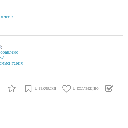
 замятня
В закладки
В коллекцию