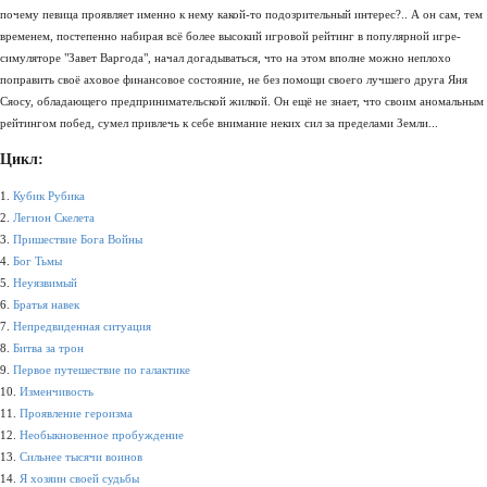
почему певица проявляет именно к нему какой-то подозрительный интерес?.. А он сам, тем
временем, постепенно набирая всё более высокий игровой рейтинг в популярной игре-
симуляторе "Завет Варгода", начал догадываться, что на этом вполне можно неплохо
поправить своё аховое финансовое состояние, не без помощи своего лучшего друга Яня
Сяосу, обладающего предпринимательской жилкой. Он ещё не знает, что своим аномальным
рейтингом побед, сумел привлечь к себе внимание неких сил за пределами Земли...
Цикл:
1.
Кубик Рубика
2.
Легион Скелета
3.
Пришествие Бога Войны
4.
Бог Тьмы
5.
Неуязвимый
6.
Братья навек
7.
Непредвиденная ситуация
8.
Битва за трон
9.
Первое путешествие по галактике
10.
Изменчивость
11.
Проявление героизма
12.
Необыкновенное пробуждение
13.
Сильнее тысячи воинов
14.
Я хозяин своей судьбы