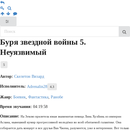
Буря звездной войны 5.
Неуязвимый
5
Автор:
Скелетон Визард
Исполнитель:
Adrenalin28
4.3
Жанр:
Боевик
,
Фантастика
,
Ранобе
Время звучания:
04:19:58
Описание:
На Землю прилетела юная знаменитая певица Линь Хуэйинь из империи
Аслана, нынешний кумир прогрессивной молодёжи во всей обитаемой галактике. Она
собирается дать концерт и все друзья Ван Чжена, разумеется, уже в нетерпении. Вот только