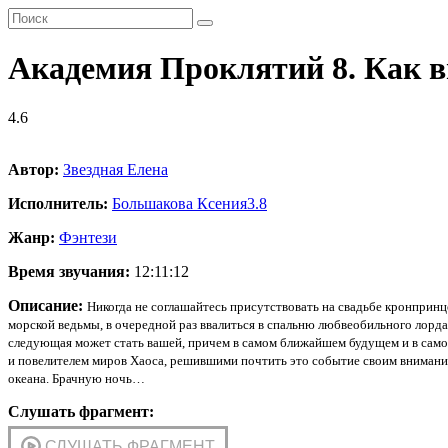
Академия Проклятий 8. Как в
4.6
Автор:
Звездная Елена
Исполнитель:
Большакова Ксения
3.8
Жанр:
Фэнтези
Время звучания:
12:11:12
Описание:
Никогда не соглашайтесь присутствовать на свадьбе кронпринц
морской ведьмы, в очередной раз ввалиться в спальню любвеобильного лорда 
следующая может стать вашей, причем в самом ближайшем будущем и в самом
и повелителем миров Хаоса, решившими почтить это событие своим вниманием
океана. Брачную ночь…
Слушать фрагмент: