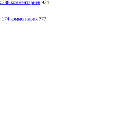
934
777