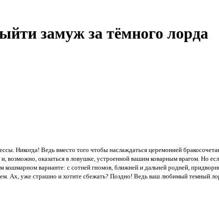
ыйти замуж за тёмного лорда
ессы. Никогда! Ведь вместо того чтобы наслаждаться церемонией бракосочета
и, возможно, оказаться в ловушке, устроенной вашим коварным врагом. Но если 
 кошмарном варианте: с сотней гномов, ближней и дальней родней, придворн
. Ах, уже страшно и хотите сбежать? Поздно! Ведь ваш любимый темный лорд 