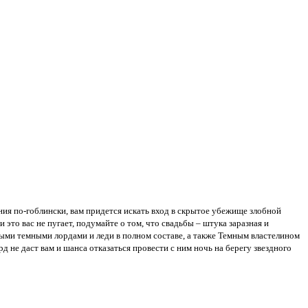
ния по-гоблински, вам придется искать вход в скрытое убежище злобной
это вас не пугает, подумайте о том, что свадьбы – штука заразная и
ыми темными лордами и леди в полном составе, а также Темным властелином
не даст вам и шанса отказаться провести с ним ночь на берегу звездного