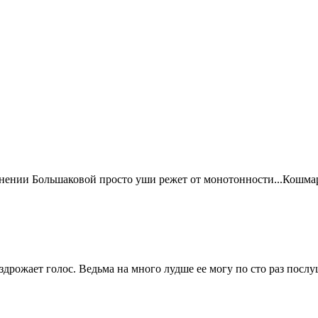
ении Большаковой просто уши режет от монотонности...Кошмар..
здрожает голос. Ведьма на много лудше ее могу по сто раз посл