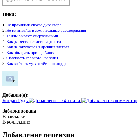
Цикл:
1.
Не проклинай своего директора
2.
Не ввязывайся в сомнительные расследования
3.
Тайны бывают смертельными
4.
Как развести нечисть на деньги
5.
Как не запутаться в древних клятвах
6.
Как обыграть принца Хаоса
7.
Опасность кровного наследия
8.
Как выйти замуж за тёмного лорда
Добавил(а):
Богдан Рудь
Заблокирована
В закладки
В коллекцию
Добавление рецензии