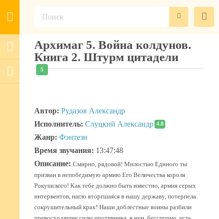
Архимаг 5. Война колдунов.
Книга 2. Штурм цитадели
5
Автор:
Рудазов Александр
Исполнитель:
Слуцкий Александр
4.8
Жанр:
Фэнтези
Время звучания:
13:47:48
Описание:
Смирно, рядовой! Милостью Единого ты
призван в непобедимую армию Его Величества короля
Рокушского! Как тебе должно быть известно, армия серых
интервентов, нагло вторгшаяся в нашу державу, потерпела
сокрушительный крах! Наши доблестные воины разбили
превосходящие силы противника, в чем, бесспорно, есть