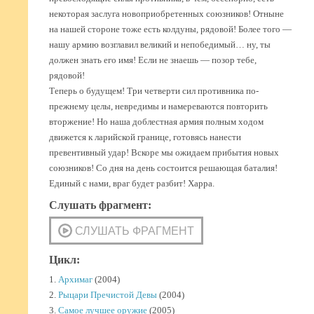
некоторая заслуга новоприобретенных союзников! Отныне
на нашей стороне тоже есть колдуны, рядовой! Более того —
нашу армию возглавил великий и непобедимый… ну, ты
должен знать его имя! Если не знаешь — позор тебе,
рядовой!
Теперь о будущем! Три четверти сил противника по-
прежнему целы, невредимы и намереваются повторить
вторжение! Но наша доблестная армия полным ходом
движется к ларийской границе, готовясь нанести
превентивный удар! Вскоре мы ожидаем прибытия новых
союзников! Со дня на день состоится решающая баталия!
Единый с нами, враг будет разбит! Харра.
Слушать фрагмент:
Цикл:
1.
Архимаг
(2004)
2.
Рыцари Пречистой Девы
(2004)
3.
Самое лучшее оружие
(2005)