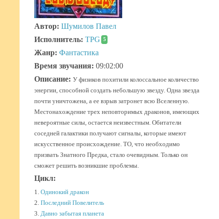
Автор:
Шумилов Павел
Исполнитель:
TPG
5
Жанр:
Фантастика
Время звучания:
09:02:00
Описание:
У физиков похитили колоссальное количество
энергии, способной создать небольшую звезду. Одна звезда
почти уничтожена, а ее взрыв затронет всю Вселенную.
Местонахождение трех неповторимых драконов, имеющих
невероятные силы, остается неизвестным. Обитатели
соседней галактики получают сигналы, которые имеют
искусственное происхождение. ТО, что необходимо
призвать Знатного Предка, стало очевидным. Только он
сможет решить возникшие проблемы.
Цикл:
1.
Одинокий дракон
2.
Последний Повелитель
3.
Давно забытая планета