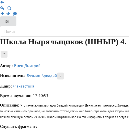
Школа Ныряльщиков (ШНЫР) 4. С
?
Емец Дмитрий
Автор:
Бухмин Аркадий
Исполнитель:
5
Фантастика
Жанр:
12:40:53
Время звучания:
Описание:
Что такое живая закладка, бывший ныряльщик Денис знал прекрасно. Закладка
то можно изменить прошлое, не зависимо от того, каким оно было. Стрекоза - дает второй ш
незначительную деталь из жизни школы ныряльщиков. Но эта информация открыла доступ к 
Слушать фрагмент: