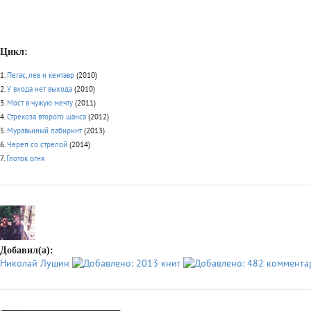
Цикл:
1.
Пегас, лев и кентавр
(2010)
2.
У входа нет выхода
(2010)
3.
Мост в чужую мечту
(2011)
4.
Стрекоза второго шанса
(2012)
5.
Муравьиный лабиринт
(2013)
6.
Череп со стрелой
(2014)
7.
Глоток огня
Добавил(а):
Николай Лушин