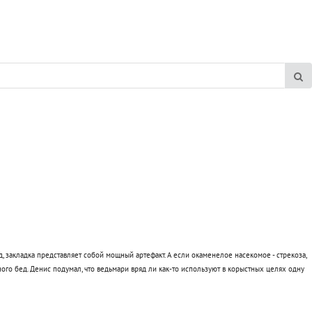
, закладка представляет собой мощный артефакт. А если окаменелое насекомое - стрекоза,
ного бед. Денис подумал, что ведьмари вряд ли как-то используют в корыстных целях одну