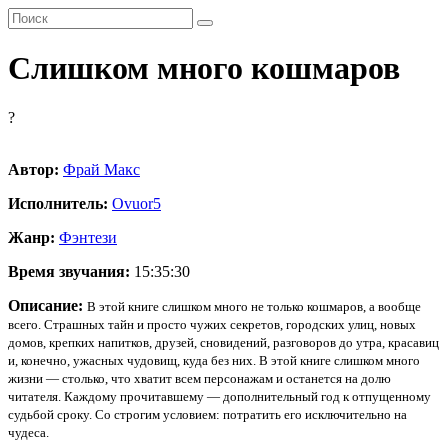
Слишком много кошмаров
?
Автор:
Фрай Макс
Исполнитель:
Ovuor
5
Жанр:
Фэнтези
Время звучания:
15:35:30
Описание:
В этой книге слишком много не только кошмаров, а вообще
всего. Страшных тайн и просто чужих секретов, городских улиц, новых
домов, крепких напитков, друзей, сновидений, разговоров до утра, красавиц
и, конечно, ужасных чудовищ, куда без них. В этой книге слишком много
жизни — столько, что хватит всем персонажам и останется на долю
читателя. Каждому прочитавшему — дополнительный год к отпущенному
судьбой сроку. Со строгим условием: потратить его исключительно на
чудеса.