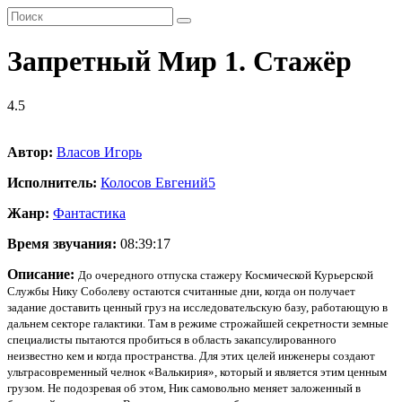
Запретный Мир 1. Стажёр
4.5
Автор:
Власов Игорь
Исполнитель:
Колосов Евгений
5
Жанр:
Фантастика
Время звучания:
08:39:17
Описание:
До очередного отпуска стажеру Космической Курьерской
Службы Нику Соболеву остаются считанные дни, когда он получает
задание доставить ценный груз на исследовательскую базу, работающую в
дальнем секторе галактики. Там в режиме строжайшей секретности земные
специалисты пытаются пробиться в область закапсулированного
неизвестно кем и когда пространства. Для этих целей инженеры создают
ультрасовременный челнок «Валькирия», который и является этим ценным
грузом. Не подозревая об этом, Ник самовольно меняет заложенный в