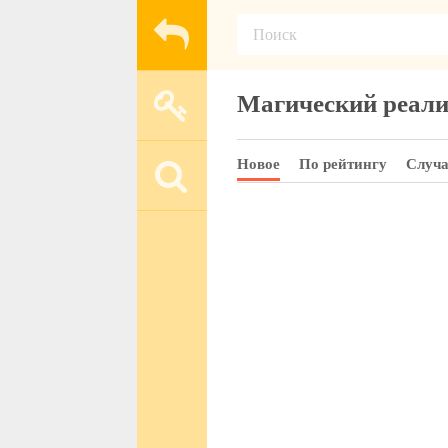
Магический реал
Новое
По рейтингу
Случ