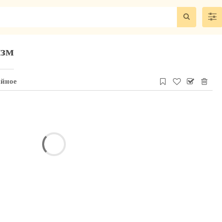
изм
айное