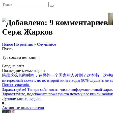
Серж Жарков
Новое
По рейтингу
Случайное
Пусто
Тут совсем нет книг...
Вход на сайт
Последние комментарии
跨越这么长的时间，在另外一个国家的人读到了这本书，这种
интересный сюжет, но во второй книге воды 90% слушать не воз
Понял, спасибо.
Здравствуйте! Теперь сайт носит чисто информационный харак
Здравствуйте, подскажите пожалуйста почему все книги забло
Лучшие книги недели
#1
Активные пользователи