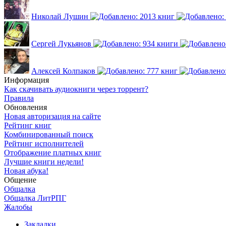
Николай Лушин
Сергей Лукьянов
Алексей Колпаков
Информация
Как скачивать аудиокниги через торрент?
Правила
Обновления
Новая авторизация на сайте
Рейтинг книг
Комбинированный поиск
Рейтинг исполнителей
Отображение платных книг
Лучшие книги недели!
Новая абука!
Общение
Общалка
Общалка ЛитРПГ
Жалобы
Закладки