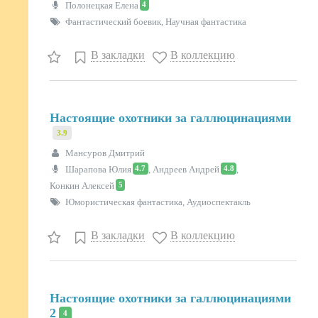
4
Полонецкая Елена
Фантастический боевик, Научная фантастика
В закладки
В коллекцию
Настоящие охотники за галлюцинациями
3.9
Мансуров Дмитрий
4.7
4.8
Шарапова Юлия
,
Андреев Андрей
,
5
Конкин Алексей
Юмористическая фантастика, Аудиоспектакль
В закладки
В коллекцию
Настоящие охотники за галлюцинациями
2
4