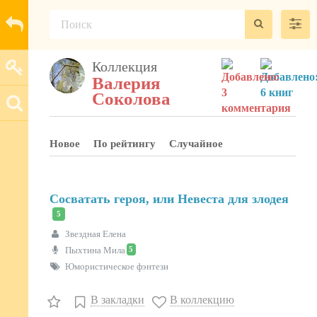
Коллекция
Валерия
Соколова
Новое
По рейтингу
Случайное
Сосватать героя, или Невеста для злодея
5
Звездная Елена
5
Пыхтина Мила
Юмористическое фэнтези
В закладки
В коллекцию