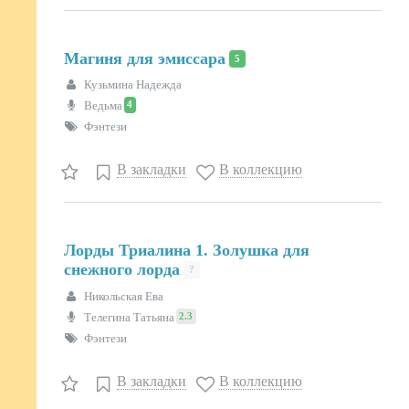
Магиня для эмиссара
5
Кузьмина Надежда
4
Ведьма
Фэнтези
В закладки
В коллекцию
Лорды Триалина 1. Золушка для
снежного лорда
?
Никольская Ева
2.3
Телегина Татьяна
Фэнтези
В закладки
В коллекцию