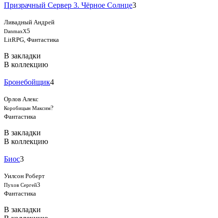
Призрачный Сервер 3. Чёрное Солнце
3
Ливадный Андрей
5
DanmaxX
LitRPG, Фантастика
В закладки
В коллекцию
Бронебойщик
4
Орлов Алекс
?
Коробицын Максим
Фантастика
В закладки
В коллекцию
Биос
3
Уилсон Роберт
3
Пухов Сергей
Фантастика
В закладки