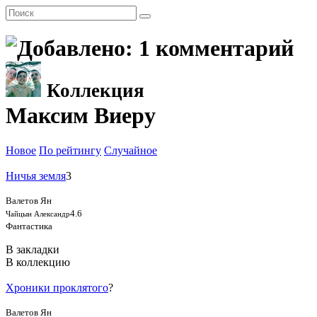
Коллекция
Максим Виеру
Новое
По рейтингу
Случайное
Ничья земля
3
Валетов Ян
4.6
Чайцын Александр
Фантастика
В закладки
В коллекцию
Хроники проклятого
?
Валетов Ян