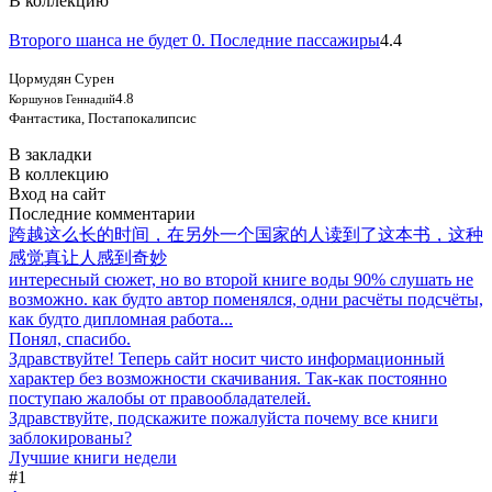
В коллекцию
Второго шанса не будет 0. Последние пассажиры
4.4
Цормудян Сурен
4.8
Коршунов Геннадий
Фантастика, Постапокалипсис
В закладки
В коллекцию
Вход на сайт
Последние комментарии
跨越这么长的时间，在另外一个国家的人读到了这本书，这种
感觉真让人感到奇妙
интересный сюжет, но во второй книге воды 90% слушать не
возможно. как будто автор поменялся, одни расчёты подсчёты,
как будто дипломная работа...
Понял, спасибо.
Здравствуйте! Теперь сайт носит чисто информационный
характер без возможности скачивания. Так-как постоянно
поступаю жалобы от правообладателей.
Здравствуйте, подскажите пожалуйста почему все книги
заблокированы?
Лучшие книги недели
#1