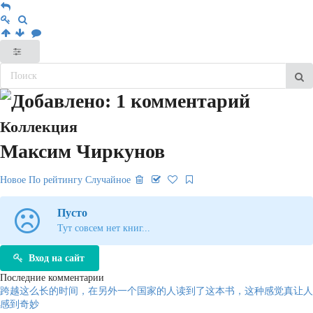
Коллекция
Максим Чиркунов
Новое
По рейтингу
Случайное
Пусто
Тут совсем нет книг...
Вход на сайт
Последние комментарии
跨越这么长的时间，在另外一个国家的人读到了这本书，这种感觉真让人
感到奇妙