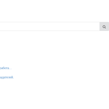
абота...
адателей.