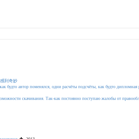
感到奇妙
к будто автор поменялся, одни расчёты подсчёты, как будто дипломная р
озможности скачивания. Так-как постоянно поступаю жалобы от правообл