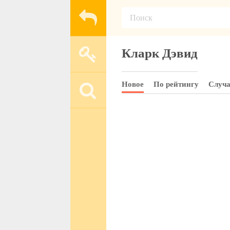
Кларк Дэвид
Новое
По рейтингу
Случ