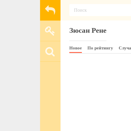
Зюсан Рене
Новое
По рейтингу
Случ