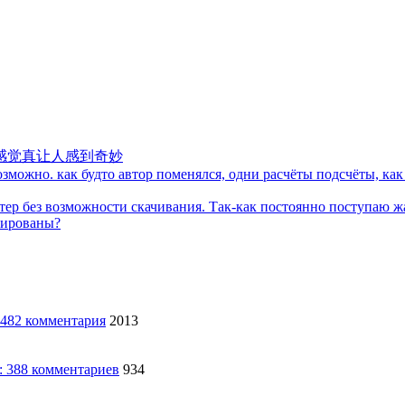
感觉真让人感到奇妙
можно. как будто автор поменялся, одни расчёты подсчёты, как 
тер без возможности скачивания. Так-как постоянно поступаю ж
кированы?
2013
934