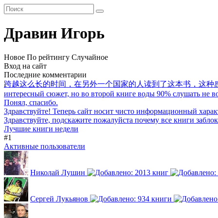
Дравин Игорь
Новое
По рейтингу
Случайное
Вход на сайт
Последние комментарии
跨越这么长的时间，在另外一个国家的人读到了这本书，这种
интересный сюжет, но во второй книге воды 90% слушать не воз
Понял, спасибо.
Здравствуйте! Теперь сайт носит чисто информационный харак
Здравствуйте, подскажите пожалуйста почему все книги забло
Лучшие книги недели
#1
Активные пользователи
Николай Лушин
Сергей Лукьянов