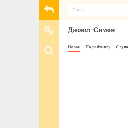
Джовет Симон
Новое
По рейтингу
Случ