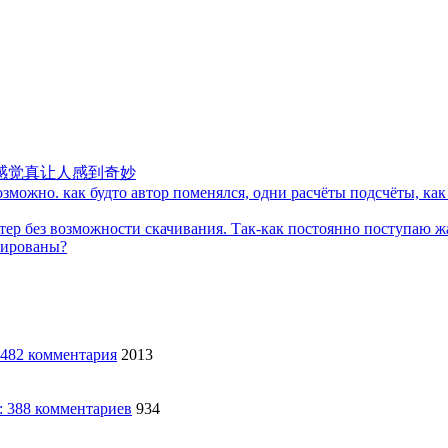
感觉真让人感到奇妙
можно. как будто автор поменялся, одни расчёты подсчёты, как 
тер без возможности скачивания. Так-как постоянно поступаю ж
кированы?
2013
934