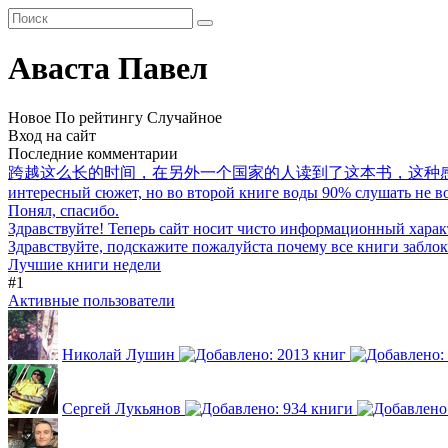
Аваста Павел
Новое
По рейтингу
Случайное
Вход на сайт
Последние комментарии
跨越这么长的时间，在另外一个国家的人读到了这本书，这种
интересный сюжет, но во второй книге воды 90% слушать не воз
Понял, спасибо.
Здравствуйте! Теперь сайт носит чисто информационный харак
Здравствуйте, подскажите пожалуйста почему все книги забло
Лучшие книги недели
#1
Активные пользователи
Николай Лушин
Сергей Лукьянов