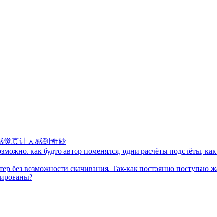
感觉真让人感到奇妙
можно. как будто автор поменялся, одни расчёты подсчёты, как 
тер без возможности скачивания. Так-как постоянно поступаю ж
кированы?