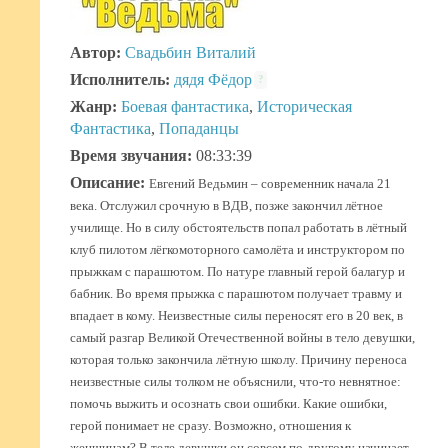
Автор:
Свадьбин Виталий
Исполнитель:
дядя Фёдор
?
Жанр:
Боевая фантастика
,
Историческая
Фантастика
,
Попаданцы
Время звучания:
08:33:39
Описание:
Евгений Ведьмин – современник начала 21
века. Отслужил срочную в ВДВ, позже закончил лётное
училище. Но в силу обстоятельств попал работать в лётный
клуб пилотом лёгкомоторного самолёта и инструктором по
прыжкам с парашютом. По натуре главный герой балагур и
бабник. Во время прыжка с парашютом получает травму и
впадает в кому. Неизвестные силы переносят его в 20 век, в
самый разгар Великой Отечественной войны в тело девушки,
которая только закончила лётную школу. Причину переноса
неизвестные силы толком не объяснили, что-то невнятное:
помочь выжить и осознать свои ошибки. Какие ошибки,
герой понимает не сразу. Возможно, отношения к